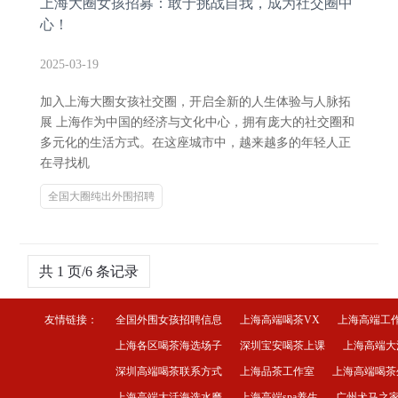
上海大圈女孩招募：敢于挑战自我，成为社交圈中
心！
2025-03-19
加入上海大圈女孩社交圈，开启全新的人生体验与人脉拓
展 上海作为中国的经济与文化中心，拥有庞大的社交圈和
多元化的生活方式。在这座城市中，越来越多的年轻人正
在寻找机
全国大圈纯出外围招聘
共 1 页/6 条记录
友情链接：
全国外围女孩招聘信息
上海高端喝茶VX
上海高端工
上海各区喝茶海选场子
深圳宝安喝茶上课
上海高端大
深圳高端喝茶联系方式
上海品茶工作室
上海高端喝茶
上海高端大活海选水磨
上海高端spa养生
广州犬马之