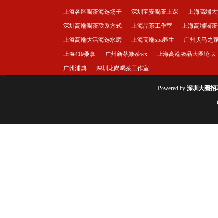
上海各区喝茶海选场子
深圳宝安喝茶上课
上海高端大
深圳高端喝茶联系方式
上海品茶工作室
上海高端喝茶
上海高端大活海选水磨
上海高端spa养生
广州犬马之
上海419桑拿
广州新茶嫩茶wx
上海高端极品大圈论坛
广州浦典
深圳龙岗喝茶工作室
Powered by
深圳大圈招